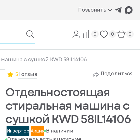
Позвонить
0
0
0
машина с сушкой KWD 58IL14106
Поделиться
5
1 отзыв
Отдельностоящая
стиральная машина с
сушкой KWD 58IL14106
В наличии
Инвертор
Акция
Эта модель есть в шоуруме