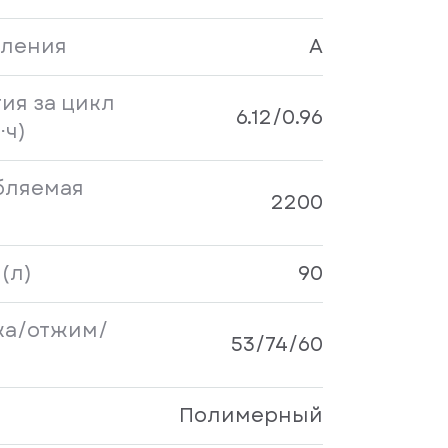
бления
A
ия за цикл
6.12/0.96
⋅ч)
бляемая
2200
(л)
90
ка/отжим/
53/74/60
Полимерный