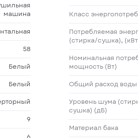
ушильная
машина
Класс энергопотре
нтальная
Потребляемая энерг
(стирка/сушка), (кВт
58
Номинальная потре
Белый
мощность (Вт)
Белый
Общий расход воды 
ерторный
Уровень шума (стир
сушка) (дБ)
9
Материал бака
6