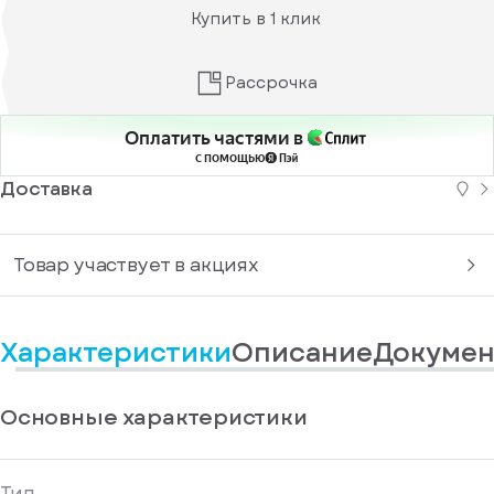
информационные
у
Купить в 1 клик
вас
материалы
есть
Отправить
аккаунт
Рассрочка
Оплатить частями в
с помощью
Доставка
Товар участвует в акциях
Характеристики
Описание
Докумен
Основные характеристики
Тип