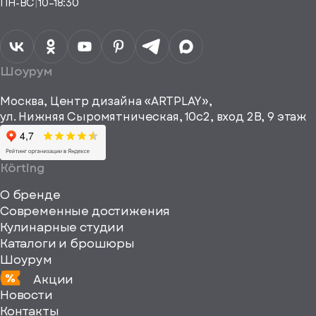
ПН-ВС
|
10–18:30
согласие на
Телефон*
Отправить
спасибо
обработку
персональных
данных
Я согласен
получать
a="64"
Шоурум
рекламные и
height="64"
информационные
Москва, Центр дизайна «ARTPLAY»,
viewBox="0
материалы
ул. Нижняя Сыромятническая, 10с2, вход 2B, 9 этаж
одписаться
0
64
64"
Körting
fill="none"
О бренде
xmlns="http://www
Современные достижения
Кулинарные студии
Каталоги и брошюры
Шоурум
Акции
Новости
Контакты