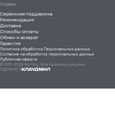
Сервис
Сервисная поддержка
Рекомендации
ерите
Доставка
Способы оплаты
ород
Обмен и возврат
Гарантия
Политика обработки Персональных данных
Согласие на обработку персональных данных
Публичная оферта
© 2011-
2026
Körting. Все права защищены
Определить
СДЕЛАНО В
автоматически
Москва
Санкт-
Петербург
Екатеринбург
Краснодар
Нижний