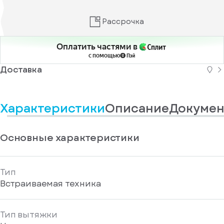
информационные
у
вас
материалы
есть
Рассрочка
Отправить
аккаунт
Оплатить частями в
с помощью
Доставка
Характеристики
Описание
Докумен
Основные характеристики
Тип
Встраиваемая техника
Тип вытяжки