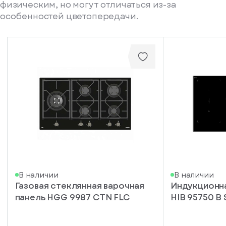
физическим, но могут отличаться из-за
особенностей цветопередачи.
писка
В наличии
В наличии
Газовая стеклянная варочная
Индукционна
ступление
панель HGG 9987 CTN FLC
HIB 95750 B
ажите
ail, на
торый