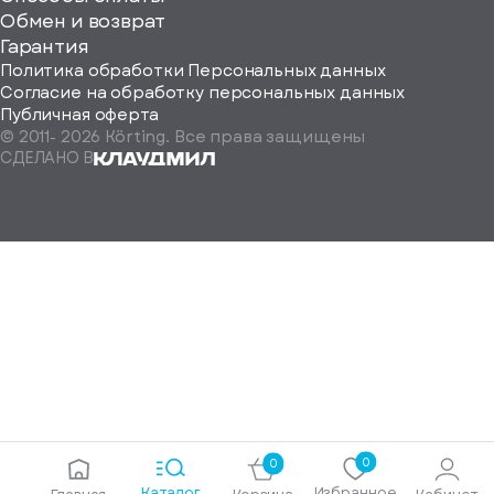
ород
Обмен и возврат
Гарантия
Политика обработки Персональных данных
Согласие на обработку персональных данных
Публичная оферта
© 2011-
2026
Körting. Все права защищены
Определить
СДЕЛАНО В
автоматически
Москва
Санкт-
Петербург
Екатеринбург
Краснодар
Нижний
Новгород
Новосибирск
Ростов-
на-
Дону
0
0
Самара
Каталог
Избранное