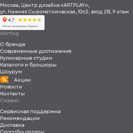
информационные
Москва, Центр дизайна «ARTPLAY»,
viewBox="0
материалы
ул. Нижняя Сыромятническая, 10с2, вход 2B, 9 этаж
одписаться
0
64
64"
Körting
fill="none"
О бренде
xmlns="http://www
Современные достижения
Кулинарные студии
Каталоги и брошюры
Шоурум
Акции
Новости
Контакты
Сервис
Сервисная поддержка
Рекомендации
ерите
Доставка
Способы оплаты