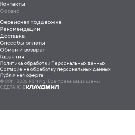
Контакты
Сервис
Сервисная поддержка
Рекомендации
ерите
Доставка
Способы оплаты
ород
Обмен и возврат
Гарантия
Политика обработки Персональных данных
Согласие на обработку персональных данных
Публичная оферта
© 2011-
2026
Körting. Все права защищены
Определить
СДЕЛАНО В
автоматически
Москва
Санкт-
Петербург
Екатеринбург
Краснодар