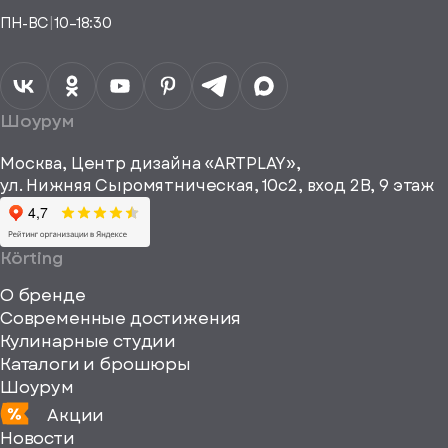
Понятно,
аналога
Я даю своё
ПН-ВС
|
10–18:30
согласие на
Телефон*
Отправить
спасибо
обработку
персональных
данных
Я согласен
получать
a="64"
Шоурум
рекламные и
height="64"
информационные
Москва, Центр дизайна «ARTPLAY»,
viewBox="0
материалы
ул. Нижняя Сыромятническая, 10с2, вход 2B, 9 этаж
одписаться
0
64
64"
Körting
fill="none"
О бренде
xmlns="http://www
Современные достижения
Кулинарные студии
Каталоги и брошюры
Шоурум
Акции
Новости