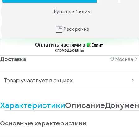
информационные
у
вас
материалы
Купить в 1 клик
есть
Отправить
аккаунт
Рассрочка
Оплатить частями в
с помощью
Доставка
Москва
Товар участвует в акциях
Характеристики
Описание
Докумен
Основные характеристики