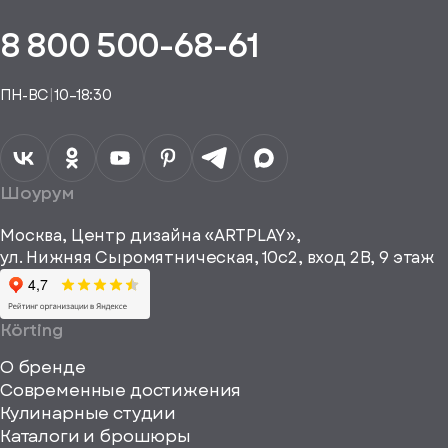
аказа.
туплении
E-mail*
пешно
помощь
8 800 500-68-61
Понятно,
в
здан
подборе
спасибо
Понятно,
аналога
Я даю своё
ПН-ВС
|
10–18:30
согласие на
Телефон*
Отправить
спасибо
обработку
персональных
данных
Я согласен
получать
a="64"
Шоурум
рекламные и
height="64"
информационные
Москва, Центр дизайна «ARTPLAY»,
viewBox="0
материалы
ул. Нижняя Сыромятническая, 10с2, вход 2B, 9 этаж
одписаться
0
64
64"
Körting
fill="none"
О бренде
xmlns="http://www
Современные достижения
Кулинарные студии
Каталоги и брошюры