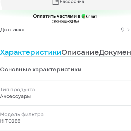
Рассрочка
информационные
у
вас
материалы
есть
Отправить
Оплатить частями в
аккаунт
с помощью
Доставка
Характеристики
Описание
Докумен
Основные характеристики
Тип продукта
Аксессуары
Модель фильтра
KIT 0288