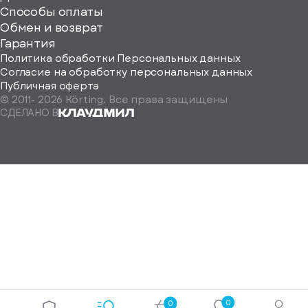
Способы оплаты
ород
Обмен и возврат
Гарантия
Политика обработки Персональных данных
Согласие на обработку персональных данных
Публичная оферта
© 2011-
2026
Körting. Все права защищены
Определить
СДЕЛАНО В
автоматически
Москва
Санкт-
Петербург
Екатеринбург
Краснодар
Нижний
Новгород
Новосибирск
Ростов-
на-
Дону
0
0