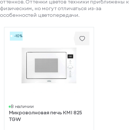
оттенков. Оттенки цветов техники приближены к
физическим, но могут отличаться из-за
особенностей цветопередачи.
-10%
писка
В наличии
Микроволновая печь KMI 825
ступление
TGW
ажите
ail, на