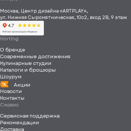
рекламные и
height="64"
информационные
Москва, Центр дизайна «ARTPLAY»,
viewBox="0
материалы
ул. Нижняя Сыромятническая, 10с2, вход 2B, 9 этаж
одписаться
0
64
64"
Körting
fill="none"
О бренде
xmlns="http://www
Современные достижения
Кулинарные студии
Каталоги и брошюры
Шоурум
Акции
Новости
Контакты
Сервис
Сервисная поддержка
Рекомендации
ерите
Доставка