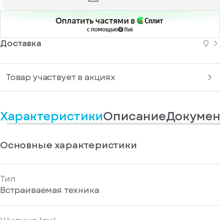
информационные
у
вас
материалы
есть
Оплатить частями в
Отправить
аккаунт
с помощью
Доставка
Товар участвует в акциях
Характеристики
Описание
Докумен
Основные характеристики
Тип
Встраиваемая техника