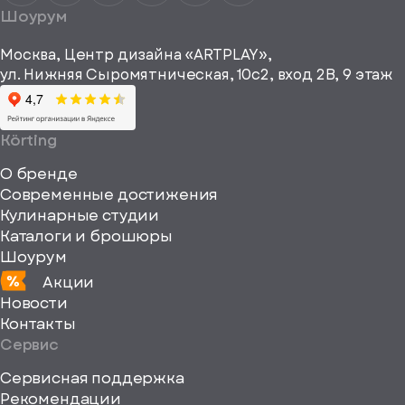
получать
a="64"
Шоурум
рекламные и
height="64"
информационные
Москва, Центр дизайна «ARTPLAY»,
viewBox="0
материалы
ул. Нижняя Сыромятническая, 10с2, вход 2B, 9 этаж
одписаться
0
64
64"
Körting
fill="none"
О бренде
xmlns="http://www
Современные достижения
Кулинарные студии
Каталоги и брошюры
Шоурум
Акции
Новости
Контакты
Сервис
Сервисная поддержка
Рекомендации