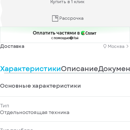
Купить в 1 клик
информационные
у
вас
материалы
есть
Отправить
аккаунт
Рассрочка
Оплатить частями в
с помощью
Доставка
Москва
Характеристики
Описание
Докумен
Основные характеристики
Тип
Отдельностоящая техника