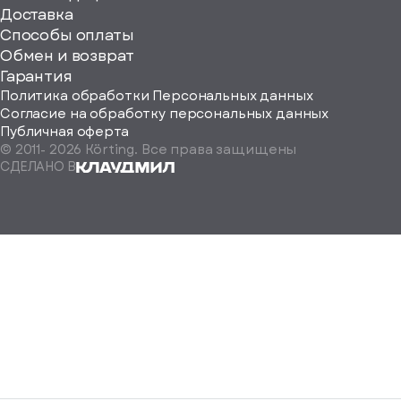
ерите
Доставка
Способы оплаты
ород
Обмен и возврат
Гарантия
Политика обработки Персональных данных
Согласие на обработку персональных данных
Публичная оферта
© 2011-
2026
Körting. Все права защищены
Определить
СДЕЛАНО В
автоматически
Москва
Санкт-
Петербург
Екатеринбург
Краснодар
Нижний
Новгород
Новосибирск
Ростов-
на-