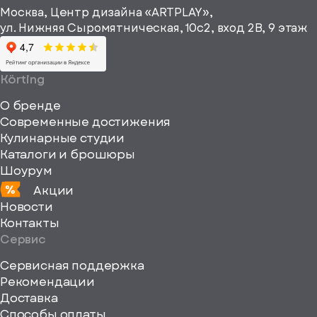
информационные
Москва, Центр дизайна «ARTPLAY»,
viewBox="0
материалы
ул. Нижняя Сыромятническая, 10с2, вход 2B, 9 этаж
одписаться
0
64
64"
Körting
fill="none"
О бренде
xmlns="http://www
Современные достижения
Кулинарные студии
Каталоги и брошюры
Шоурум
Акции
Новости
Контакты
Сервис
Сервисная поддержка
Рекомендации
ерите
Доставка
Способы оплаты