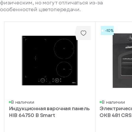
физическим, но могут отличаться из-за
особенностей цветопередачи.
-10%
писка
В наличии
В наличии
Индукционная варочная панель
Электричес
ступление
HIB 64750 B Smart
OKB 481 CR
ажите
ail, на
торый