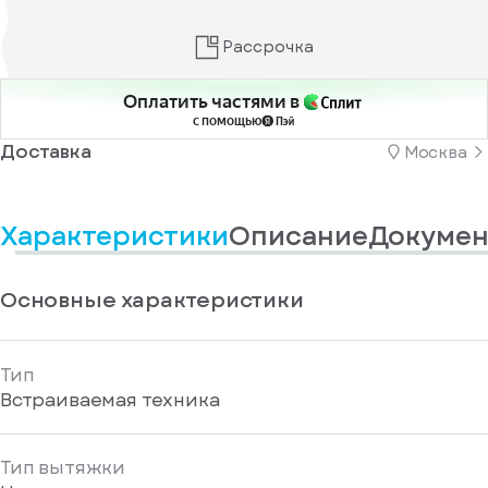
информационные
у
вас
материалы
есть
Рассрочка
Отправить
аккаунт
Оплатить частями в
с помощью
Доставка
Москва
Характеристики
Описание
Докумен
Основные характеристики
Тип
Встраиваемая техника
Тип вытяжки