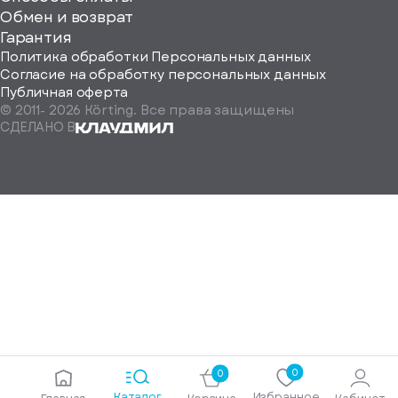
ород
Обмен и возврат
Гарантия
Политика обработки Персональных данных
Согласие на обработку персональных данных
Публичная оферта
© 2011-
2026
Körting. Все права защищены
Определить
СДЕЛАНО В
автоматически
Москва
Санкт-
Петербург
Екатеринбург
Краснодар
Нижний
Новгород
Новосибирск
Ростов-
на-
Дону
0
0
Самара
Каталог
Избранное