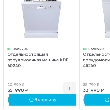
писка
В наличии
В наличии
Отдельностоящая
Отдельнос
ступление
посудомоечная машина KDF
посудомоеч
ажите
60240
45240
ail, на
торый
ужно
40 990 ₽
35 790 ₽
равить
упить
35 990 ₽
33 990 ₽
омление
1 клик
о
В корзину
уплении
ьте номер
овара
ефона,