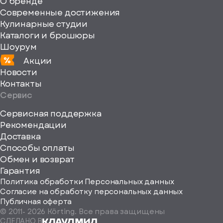
О бренде
xmlns="http://www
Современные достижения
Кулинарные студии
Каталоги и брошюры
Шоурум
Акции
Новости
Контакты
Сервис
Сервисная поддержка
Рекомендации
ерите
Доставка
Способы оплаты
ород
Обмен и возврат
Гарантия
Политика обработки Персональных данных
Согласие на обработку персональных данных
Публичная оферта
© 2011-
2026
Körting. Все права защищены
Определить
СДЕЛАНО В