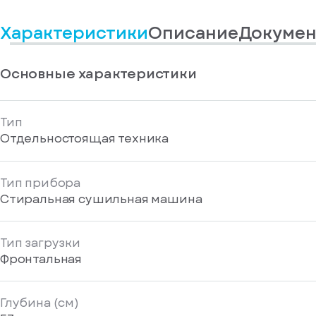
информационные
у
вас
материалы
Характеристики
Описание
Докумен
есть
Отправить
аккаунт
Основные характеристики
Тип
Отдельностоящая техника
Тип прибора
Стиральная сушильная машина
Тип загрузки
Фронтальная
Глубина (см)