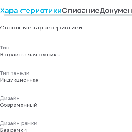
информационные
у
вас
материалы
Характеристики
Описание
Докумен
есть
Отправить
аккаунт
Основные характеристики
Тип
Встраиваемая техника
Тип панели
Индукционная
Дизайн
Современный
Дизайн рамки
Без рамки