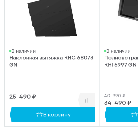
писка
В наличии
В наличии
Наклонная вытяжка KHC 68073
Полновстра
ступление
GN
KHI 6997 GN
ажите
ail, на
торый
ужно
25 490 ₽
40 990 ₽
равить
упить
34 490 ₽
омление
1 клик
о
В корзину
уплении
ьте номер
овара
ефона,
енеджер
сибо!