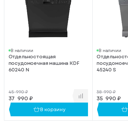
писка
В наличии
В наличии
Отдельностоящая
Отдельнос
ступление
посудомоечная машина KDF
посудомоеч
ажите
60240 N
45240 S
ail, на
торый
ужно
45 990 ₽
38 990 ₽
равить
упить
37 990 ₽
35 990 ₽
омление
1 клик
о
В корзину
уплении
ьте номер
овара
ефона,
енеджер
сибо!