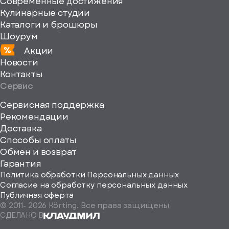
Современные достижения
Кулинарные студии
Каталоги и брошюры
Шоурум
Акции
Новости
Контакты
Сервис
Сервисная поддержка
Рекомендации
ерите
Доставка
Способы оплаты
ород
Обмен и возврат
Гарантия
Политика обработки Персональных данных
Согласие на обработку персональных данных
Публичная оферта
© 2011-
2026
Körting. Все права защищены
Определить
СДЕЛАНО В
автоматически