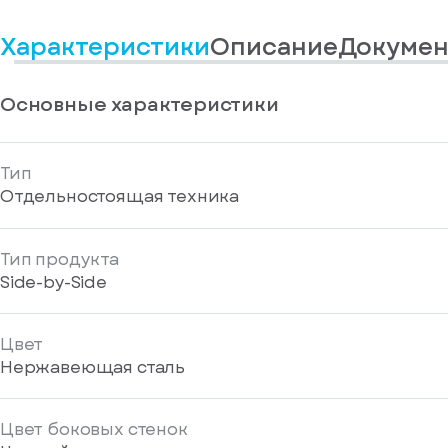
информационные
у
вас
материалы
Характеристики
Описание
Докумен
есть
Отправить
аккаунт
Основные характеристики
Тип
Отдельностоящая техника
Тип продукта
Side-by-Side
Цвет
Нержавеющая сталь
Цвет боковых стенок