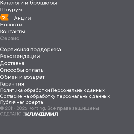
Каталоги и брошюры
Шоурум
Акции
Новости
Контакты
Сервис
Сервисная поддержка
Рекомендации
ерите
Доставка
Способы оплаты
ород
Обмен и возврат
Гарантия
Политика обработки Персональных данных
Согласие на обработку персональных данных
Публичная оферта
© 2011-
2026
Körting. Все права защищены
Определить
СДЕЛАНО В
автоматически
Москва