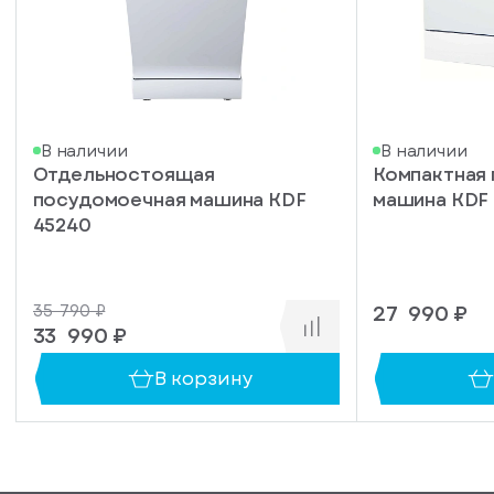
писка
В наличии
В наличии
Отдельностоящая
Компактная
ступление
посудомоечная машина KDF
машина KDF
ажите
45240
ail, на
торый
ужно
27 990 ₽
35 790 ₽
равить
упить
33 990 ₽
омление
1 клик
о
В корзину
уплении
ьте номер
овара
ефона,
енеджер
сибо!
ся с вами
Ваш
формления