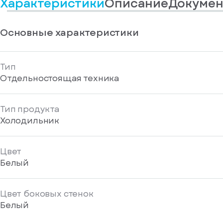
Характеристики
Описание
Докумен
информационные
у
вас
материалы
есть
Отправить
аккаунт
Основные характеристики
Тип
Отдельностоящая техника
Тип продукта
Холодильник
Цвет
Белый
Цвет боковых стенок
Белый