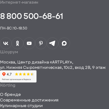
общим
Интернет-магазин
аказ
Получить
аказа.
туплении
E-mail*
пешно
помощь
8 800 500-68-61
Понятно,
в
здан
подборе
спасибо
Понятно,
аналога
Я даю своё
ПН-ВС
|
10–18:30
согласие на
Телефон*
Отправить
спасибо
обработку
персональных
данных
Я согласен
получать
a="64"
Шоурум
рекламные и
height="64"
информационные
Москва, Центр дизайна «ARTPLAY»,
viewBox="0
материалы
ул. Нижняя Сыромятническая, 10с2, вход 2B, 9 этаж
одписаться
0
64
64"
Körting
fill="none"
О бренде
xmlns="http://www
Современные достижения
Кулинарные студии