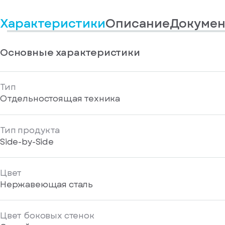
информационные
у
вас
материалы
Характеристики
Описание
Докумен
есть
Отправить
аккаунт
Основные характеристики
Тип
Отдельностоящая техника
Тип продукта
Side-by-Side
Цвет
Нержавеющая сталь
Цвет боковых стенок