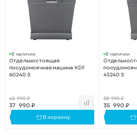
писка
В наличии
В наличии
Отдельностоящая
Отдельнос
ступление
посудомоечная машина KDF
посудомоеч
ажите
60240 S
45240 S
ail, на
торый
ужно
45 990 ₽
38 990 ₽
равить
упить
37 990 ₽
35 990 ₽
омление
1 клик
о
В корзину
уплении
ьте номер
овара
ефона,
енеджер
сибо!