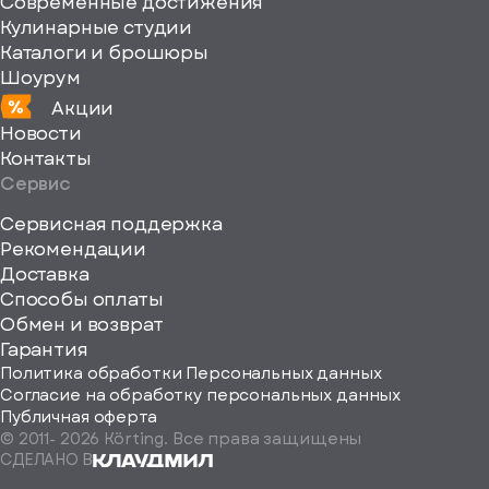
Современные достижения
Кулинарные студии
Каталоги и брошюры
Шоурум
Акции
Новости
Контакты
Сервис
Сервисная поддержка
Рекомендации
ерите
Доставка
Способы оплаты
ород
Обмен и возврат
Гарантия
Политика обработки Персональных данных
Согласие на обработку персональных данных
Публичная оферта
© 2011-
2026
Körting. Все права защищены
Определить
СДЕЛАНО В
автоматически