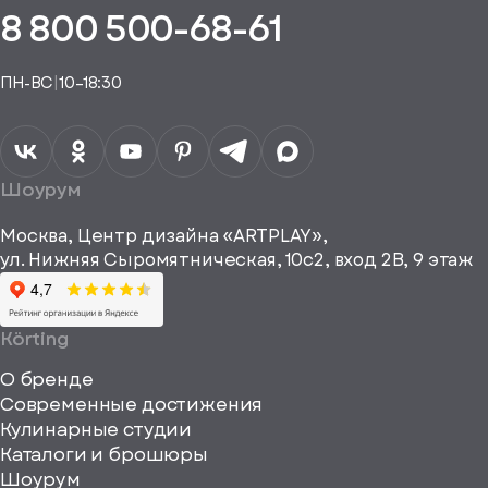
пешно
у
8 800 500-68-61
Понятно,
в
вас
здан
подборе
есть
спасибо
аккаунт
Понятно,
аналога
Я даю своё
ПН-ВС
|
10–18:30
согласие на
Телефон*
Отправить
спасибо
обработку
персональных
данных
Я согласен
получать
a="64"
Шоурум
рекламные и
height="64"
информационные
Москва, Центр дизайна «ARTPLAY»,
viewBox="0
материалы
ул. Нижняя Сыромятническая, 10с2, вход 2B, 9 этаж
одписаться
0
64
64"
Körting
fill="none"
О бренде
xmlns="http://www
Современные достижения
Кулинарные студии
Каталоги и брошюры
Шоурум