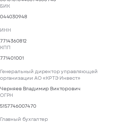
БИК
044030948
ИНН
7714360812
КПП
771401001
писка
Генеральный директор управляющей
ступление
организации АО «КРТЭ Инвест»
ажите
Черняев Владимир Викторович
ail, на
ОГРН
торый
5157746007470
ужно
равить
упить
Главный бухгалтер
омление
1 клик
о