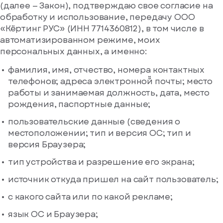
(далее — Закон), подтверждаю свое согласие на
обработку и использование, передачу ООО
или
Сообщение*
Отправить
Телефон*
«Кёртинг РУС» (ИНН 7714360812), в том числе в
Нажимая
код
на
автоматизированном режиме, моих
еще
кнопку,
персональных данных, а именно:
раз
я
согласен
через
стрируйтесь
фамилия, имя, отчество, номера контактных
на
43
вас еще нет
обработку
телефонов; адреса электронной̆ почты; место
сек
Я даю своё
персональных
работы и занимаемая должность, дата, место
согласие на
данных
рождения, паспортные данные;
обработку
Отправить
персональных
пользовательские данные (сведения о
данных
Я согласен
местоположении; тип и версия ОС; тип и
получать
версия Браузера;
рекламные и
информационные
тип устройства и разрешение его экрана;
материалы
гистрироваться
источник откуда пришел на сайт пользователь;
с какого сайта или по какой рекламе;
Войдите
язык ОС и Браузера;
, если