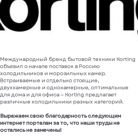
или
Сообщение*
Отправить
Телефон*
Нажимая
код
на
еще
кнопку,
раз
я
согласен
через
стрируйтесь
на
43
вас еще нет
обработку
сек
Я даю своё
персональных
согласие на
данных
Международный бренд бытовой техники Korting
обработку
объявил о начале поставок в Россию
Отправить
персональных
холодильников и морозильных камер.
данных
Я согласен
Встраиваемые и отдельно стоящие,
получать
двухкамерные и однокамерные, оптимальные
рекламные и
для дома и для офиса — Korting предлагает
информационные
различные холодильники разных категорий.
материалы
гистрироваться
Выражаем свою благодарность следующим
интернет порталам за то, что наши труды не
остались не замечены!
Войдите
, если