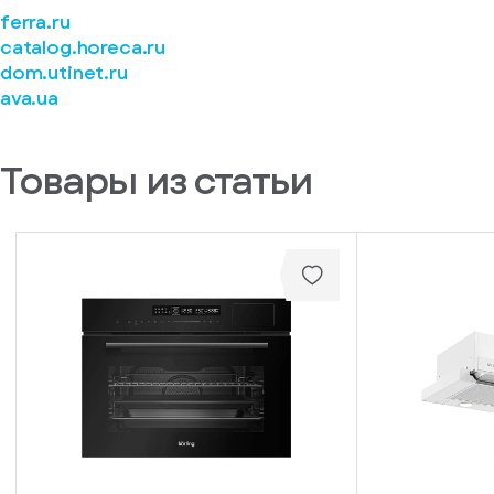
у
ferra.ru
вас
есть
catalog.horeca.ru
аккаунт
dom.utinet.ru
ava.ua
Товары из статьи