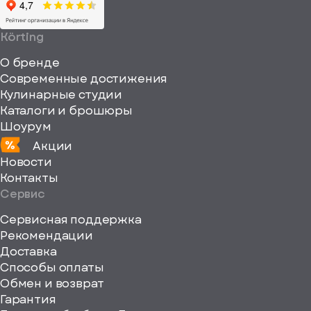
64
64"
Körting
fill="none"
О бренде
xmlns="http://www
Современные достижения
Кулинарные студии
Каталоги и брошюры
Шоурум
Акции
Новости
Контакты
Сервис
Сервисная поддержка
Рекомендации
ерите
Доставка
Способы оплаты
ород
Обмен и возврат
Гарантия