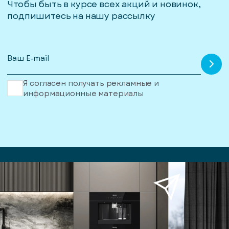
Чтобы быть в курсе всех акций и новинок,
подпишитесь на нашу рассылку
Я согласен получать рекламные и
информационные материалы
писка
ступление
ажите
ail, на
торый
ужно
равить