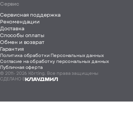
Сервис
Сервисная поддержка
Рекомендации
ерите
Доставка
Способы оплаты
ород
Обмен и возврат
Гарантия
Политика обработки Персональных данных
Согласие на обработку персональных данных
Публичная оферта
© 2011-
2026
Körting. Все права защищены
Определить
СДЕЛАНО В
автоматически
Москва
Санкт-
Петербург
Екатеринбург
Краснодар
Нижний