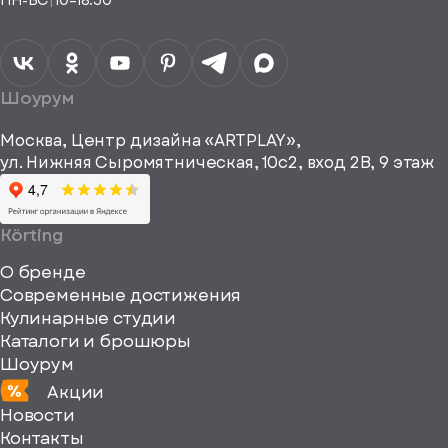
ПН-ВС
|
10–18:30
согласие на
Телефон*
Отправить
спасибо
обработку
персональных
данных
Я согласен
получать
a="64"
Шоурум
рекламные и
height="64"
информационные
Москва, Центр дизайна «ARTPLAY»,
viewBox="0
материалы
ул. Нижняя Сыромятническая, 10с2, вход 2B, 9 этаж
одписаться
0
64
64"
Körting
fill="none"
О бренде
xmlns="http://www
Современные достижения
Кулинарные студии
Каталоги и брошюры
Шоурум
Акции
Новости
Контакты