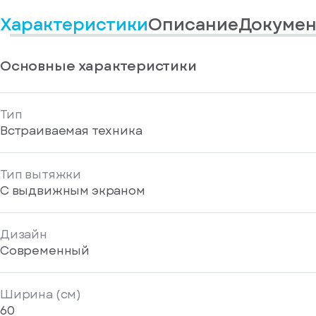
информационные
у
вас
материалы
Характеристики
Описание
Докумен
есть
Отправить
аккаунт
Основные характеристики
Тип
Встраиваемая техника
Тип вытяжки
С выдвижным экраном
Дизайн
Современный
Ширина (см)
60