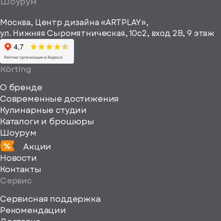
Шоурум
рекламные и
height="64"
информационные
Москва, Центр дизайна «ARTPLAY»,
viewBox="0
материалы
ул. Нижняя Сыромятническая, 10с2, вход 2B, 9 этаж
одписаться
0
64
64"
Körting
fill="none"
О бренде
xmlns="http://www
Современные достижения
Кулинарные студии
Каталоги и брошюры
Шоурум
Акции
Новости
Контакты
Сервис
Сервисная поддержка
Рекомендации