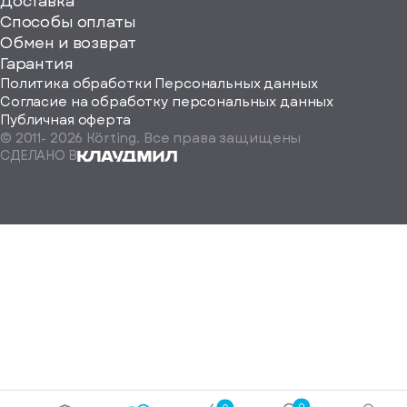
ерите
Доставка
Способы оплаты
ород
Обмен и возврат
Гарантия
Политика обработки Персональных данных
Согласие на обработку персональных данных
Публичная оферта
© 2011-
2026
Körting. Все права защищены
Определить
СДЕЛАНО В
автоматически
Москва
Санкт-
Петербург
Екатеринбург
Краснодар
Нижний
Новгород
Новосибирск
Ростов-
на-
Дону