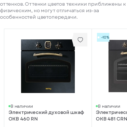
оттенков. Оттенки цветов техники приближены к
физическим, но могут отличаться из-за
особенностей цветопередачи.
-10%
писка
В наличии
В наличии
Электрический духовой шкаф
Электричес
ступление
OKB 460 RN
OKB 481 CR
ажите