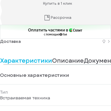
информационные
у
Купить в 1 клик
вас
материалы
есть
Отправить
аккаунт
Рассрочка
Оплатить частями в
с помощью
Доставка
Характеристики
Описание
Докумен
Основные характеристики
Тип
Встраиваемая техника