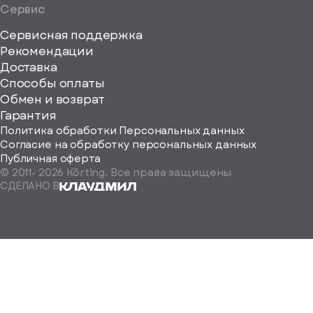
Сервис
Сервисная поддержка
Рекомендации
ерите
Доставка
Способы оплаты
ород
Обмен и возврат
Гарантия
Политика обработки Персональных данных
Согласие на обработку персональных данных
Публичная оферта
© 2011-
2026
Körting. Все права защищены
Определить
СДЕЛАНО В
автоматически
Москва
Санкт-
Петербург
Екатеринбург
Краснодар
Нижний