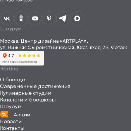
ПН-ВС
|
10–18:30
согласие на
Телефон*
Отправить
спасибо
обработку
персональных
данных
Я согласен
получать
a="64"
Шоурум
рекламные и
height="64"
информационные
Москва, Центр дизайна «ARTPLAY»,
viewBox="0
материалы
ул. Нижняя Сыромятническая, 10с2, вход 2B, 9 этаж
одписаться
0
64
64"
Körting
fill="none"
О бренде
xmlns="http://www
Современные достижения
Кулинарные студии
Каталоги и брошюры
Шоурум
Акции
Новости
Контакты