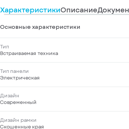
информационные
у
вас
материалы
Характеристики
Описание
Докумен
есть
Отправить
аккаунт
Основные характеристики
Тип
Встраиваемая техника
Тип панели
Электрическая
Дизайн
Современный
Дизайн рамки
Cкошенные края