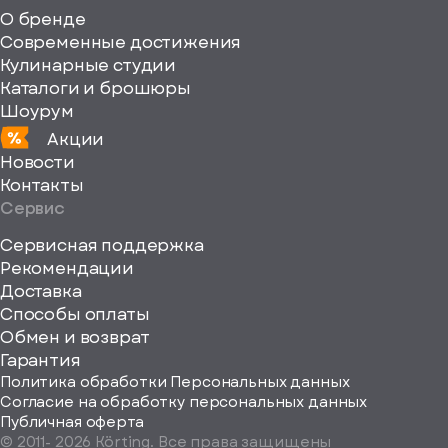
fill="none"
О бренде
xmlns="http://www
Современные достижения
Кулинарные студии
Каталоги и брошюры
Шоурум
Акции
Новости
Контакты
Сервис
Сервисная поддержка
Рекомендации
ерите
Доставка
Способы оплаты
ород
Обмен и возврат
Гарантия
Политика обработки Персональных данных
Согласие на обработку персональных данных
Публичная оферта
© 2011-
2026
Körting. Все права защищены