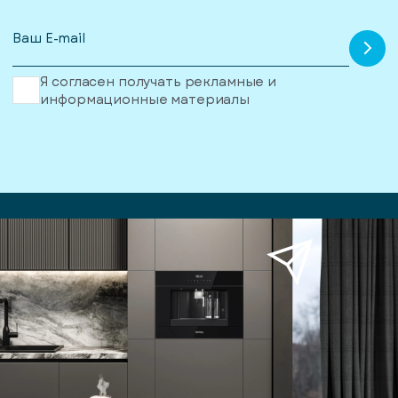
Я согласен получать рекламные и
информационные материалы
писка
ступление
ажите
ail, на
торый
ужно
равить
упить
омление
1 клик
о
уплении
ьте номер