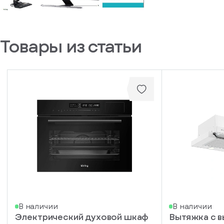
у
вас
есть
аккаунт
Товары из статьи
В наличии
В наличии
Электрический духовой шкаф
Вытяжка с 