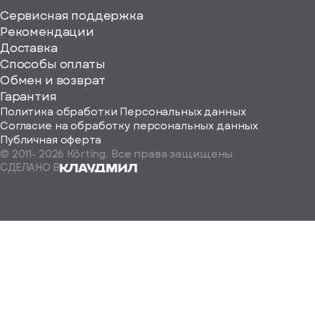
Сервисная поддержка
Рекомендации
ерите
Доставка
Способы оплаты
ород
Обмен и возврат
Гарантия
Политика обработки Персональных данных
Согласие на обработку персональных данных
Публичная оферта
© 2011-
2026
Körting. Все права защищены
Определить
СДЕЛАНО В
автоматически
Москва
Санкт-
Петербург
Екатеринбург
Краснодар
Нижний
Новгород