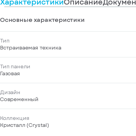
Характеристики
Описание
Докумен
информационные
у
вас
материалы
есть
Отправить
аккаунт
Основные характеристики
Тип
Встраиваемая техника
Тип панели
Газовая
Дизайн
Современный
Коллекция
Кристалл (Crystal)