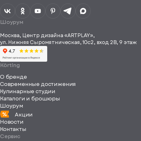
персональных
данных
Я согласен
получать
a="64"
Шоурум
рекламные и
height="64"
информационные
Москва, Центр дизайна «ARTPLAY»,
viewBox="0
материалы
ул. Нижняя Сыромятническая, 10с2, вход 2B, 9 этаж
одписаться
0
64
64"
Körting
fill="none"
О бренде
xmlns="http://www
Современные достижения
Кулинарные студии
Каталоги и брошюры
Шоурум
Акции
Новости
Контакты
Сервис