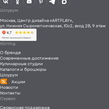
данных
Я согласен
получать
a="64"
Шоурум
рекламные и
height="64"
информационные
Москва, Центр дизайна «ARTPLAY»,
viewBox="0
материалы
ул. Нижняя Сыромятническая, 10с2, вход 2B, 9 этаж
одписаться
0
64
64"
Körting
fill="none"
О бренде
xmlns="http://www
Современные достижения
Кулинарные студии
Каталоги и брошюры
Шоурум
Акции
Новости
Контакты
Сервис
Сервисная поддержка