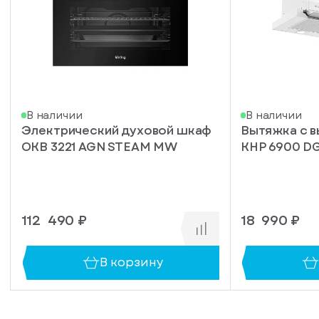
у
вас
есть
аккаунт
В наличии
В наличии
Электрический духовой шкаф
Вытяжка с 
OKB 3221 AGN STEAM MW
KHP 6900 D
112 490 ₽
18 990 ₽
В корзину