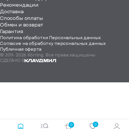
Рекомендации
ерите
Доставка
Способы оплаты
ород
Обмен и возврат
Гарантия
Политика обработки Персональных данных
Согласие на обработку персональных данных
Публичная оферта
© 2011-
2026
Körting. Все права защищены
Определить
СДЕЛАНО В
автоматически
Москва
Санкт-
Петербург
Екатеринбург
Краснодар
Нижний
Новгород
Новосибирск
0
0
Ростов-