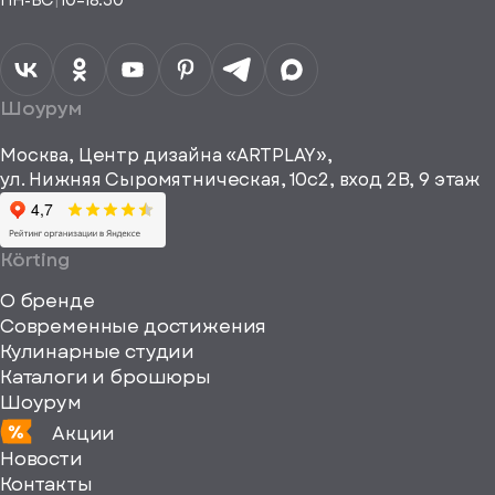
ПН-ВС
|
10–18:30
согласие на
Телефон*
Отправить
спасибо
обработку
персональных
данных
Я согласен
получать
a="64"
Шоурум
рекламные и
height="64"
информационные
Москва, Центр дизайна «ARTPLAY»,
viewBox="0
материалы
ул. Нижняя Сыромятническая, 10с2, вход 2B, 9 этаж
одписаться
0
64
64"
Körting
fill="none"
О бренде
xmlns="http://www
Современные достижения
Кулинарные студии
Каталоги и брошюры
Шоурум
Акции
Новости
Контакты