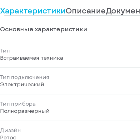
информационные
у
вас
материалы
Характеристики
Описание
Докумен
есть
Отправить
аккаунт
Основные характеристики
Тип
Встраиваемая техника
Тип подключения
Электрический
Тип прибора
Полноразмерный
Дизайн
Ретро