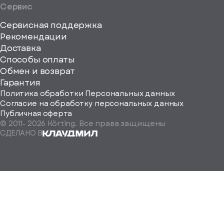
Сервис
Сервисная поддержка
Рекомендации
ерите
Доставка
Способы оплаты
ород
Обмен и возврат
Гарантия
Политика обработки Персональных данных
Согласие на обработку персональных данных
Публичная оферта
© 2011-
2026
Körting. Все права защищены
Определить
СДЕЛАНО В
автоматически
Москва
Санкт-
Петербург
Екатеринбург
Краснодар
Нижний