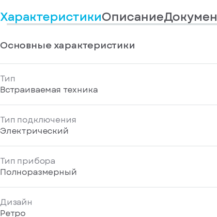
информационные
у
вас
материалы
Характеристики
Описание
Докумен
есть
Отправить
аккаунт
Основные характеристики
Тип
Встраиваемая техника
Тип подключения
Электрический
Тип прибора
Полноразмерный
Дизайн
Ретро