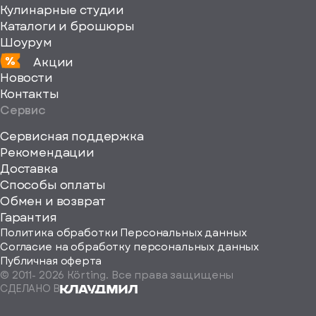
Кулинарные студии
Каталоги и брошюры
Шоурум
Акции
Новости
Контакты
Сервис
Сервисная поддержка
Рекомендации
ерите
Доставка
Способы оплаты
ород
Обмен и возврат
Гарантия
Политика обработки Персональных данных
Согласие на обработку персональных данных
Публичная оферта
© 2011-
2026
Körting. Все права защищены
Определить
СДЕЛАНО В
автоматически