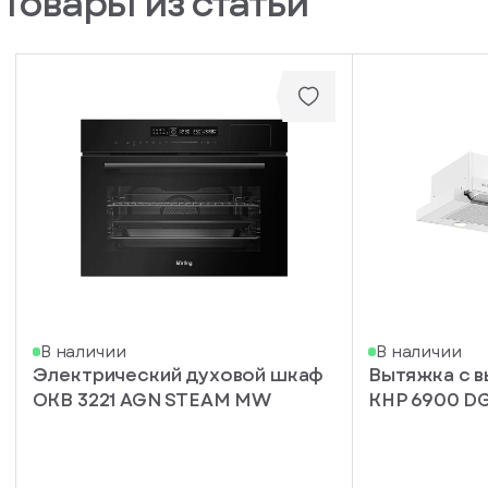
Товары из статьи
у
вас
есть
аккаунт
В наличии
В наличии
Электрический духовой шкаф
Вытяжка с 
OKB 3221 AGN STEAM MW
KHP 6900 D