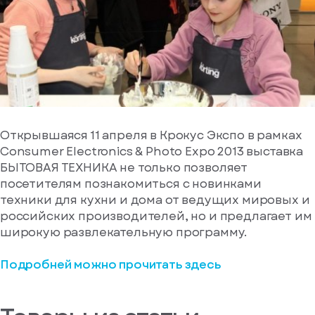
или
Сообщение*
Отправить
Телефон*
Нажимая
код
на
еще
кнопку,
раз
я
согласен
через
стрируйтесь
на
43
вас еще нет
обработку
сек
Я даю своё
персональных
согласие на
данных
Открывшаяся 11 апреля в Крокус Экспо в рамках
обработку
Consumer Electronics & Photo Expo 2013 выставка
Отправить
персональных
БЫТОВАЯ ТЕХНИКА не только позволяет
данных
Я согласен
посетителям познакомиться с новинками
получать
техники для кухни и дома от ведущих мировых и
рекламные и
российских производителей, но и предлагает им
информационные
широкую развлекательную программу.
материалы
гистрироваться
Подробней можно прочитать здесь
Войдите
, если