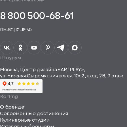
аказ
Получить
аказа.
туплении
E-mail*
пешно
помощь
8 800 500-68-61
Понятно,
в
здан
подборе
спасибо
Понятно,
аналога
Я даю своё
ПН-ВС
|
10–18:30
согласие на
Телефон*
Отправить
спасибо
обработку
персональных
данных
Я согласен
получать
a="64"
Шоурум
рекламные и
height="64"
информационные
Москва, Центр дизайна «ARTPLAY»,
viewBox="0
материалы
ул. Нижняя Сыромятническая, 10с2, вход 2B, 9 этаж
одписаться
0
64
64"
Körting
fill="none"
О бренде
xmlns="http://www
Современные достижения
Кулинарные студии
Каталоги и брошюры