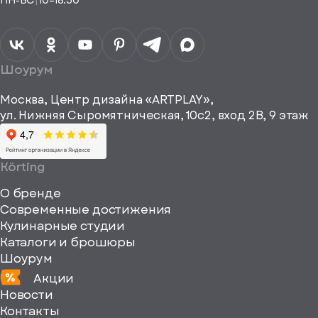
ПН-ВС
|
10–18:30
согласие на
Телефон*
Отправить
спасибо
обработку
персональных
данных
Я согласен
получать
a="64"
Шоурум
рекламные и
height="64"
информационные
Москва, Центр дизайна «ARTPLAY»,
viewBox="0
материалы
ул. Нижняя Сыромятническая, 10с2, вход 2B, 9 этаж
одписаться
0
64
64"
Körting
fill="none"
О бренде
xmlns="http://www
Современные достижения
Кулинарные студии
Каталоги и брошюры
Шоурум
Акции
Новости
Контакты