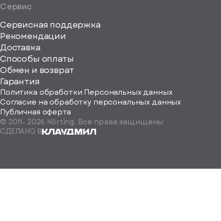
Сервис
Сервисная поддержка
Рекомендации
ерите
Доставка
Способы оплаты
ород
Обмен и возврат
Гарантия
Политика обработки Персональных данных
Согласие на обработку персональных данных
Публичная оферта
© 2011-
2026
Körting. Все права защищены
Определить
СДЕЛАНО В
автоматически
Москва
Санкт-
Петербург
Екатеринбург
Краснодар
Нижний