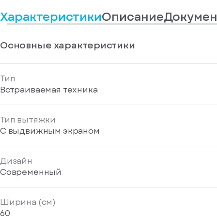
информационные
у
вас
материалы
Характеристики
Описание
Докумен
есть
Отправить
аккаунт
Основные характеристики
Тип
Встраиваемая техника
Тип вытяжки
С выдвижным экраном
Дизайн
Современный
Ширина (см)
60