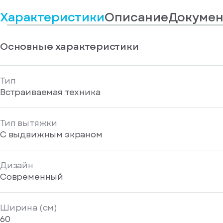
информационные
у
вас
материалы
Характеристики
Описание
Докумен
есть
Отправить
аккаунт
Основные характеристики
Тип
Встраиваемая техника
Тип вытяжки
С выдвижным экраном
Дизайн
Современный
Ширина (см)
60