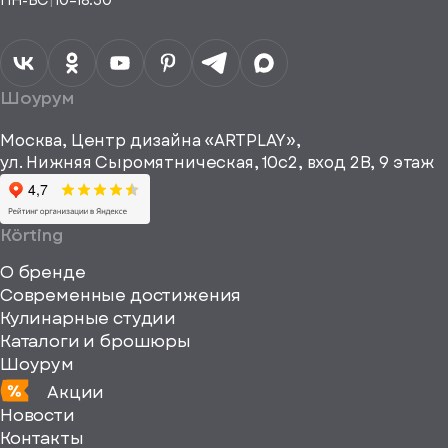
ПН-ВС
|
10–18:30
согласие на
Телефон*
Отправить
спасибо
обработку
персональных
данных
Я согласен
получать
a="64"
Шоурум
рекламные и
height="64"
информационные
Москва, Центр дизайна «ARTPLAY»,
viewBox="0
материалы
ул. Нижняя Сыромятническая, 10с2, вход 2B, 9 этаж
одписаться
0
64
64"
Körting
fill="none"
О бренде
xmlns="http://www
Современные достижения
Кулинарные студии
Каталоги и брошюры
Шоурум
Акции
Новости
Контакты