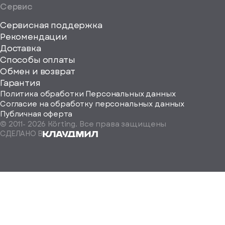
Сервис
Сервисная поддержка
Рекомендации
ерите
Доставка
Способы оплаты
ород
Обмен и возврат
Гарантия
Политика обработки Персональных данных
Согласие на обработку персональных данных
Публичная оферта
© 2011-
2026
Körting. Все права защищены
Определить
СДЕЛАНО В
автоматически
Москва
Санкт-
Петербург
Екатеринбург
Краснодар
Нижний