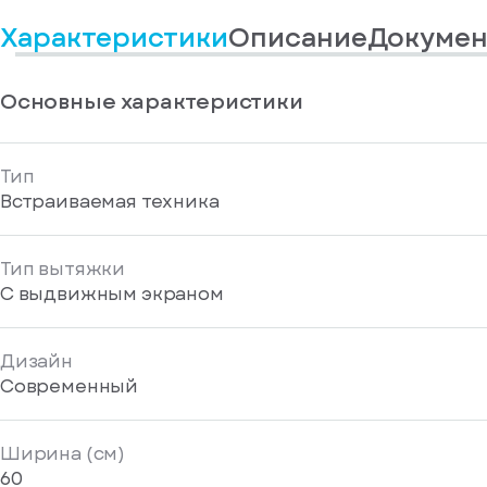
информационные
у
вас
материалы
Характеристики
Описание
Докумен
есть
Отправить
аккаунт
Основные характеристики
Тип
Встраиваемая техника
Тип вытяжки
С выдвижным экраном
Дизайн
Современный
Ширина (см)
60