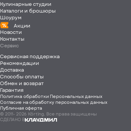
Кулинарные студии
Каталоги и брошюры
Шоурум
Акции
Новости
Контакты
Сервис
Сервисная поддержка
Рекомендации
ерите
Доставка
Способы оплаты
ород
Обмен и возврат
Гарантия
Политика обработки Персональных данных
Согласие на обработку персональных данных
Публичная оферта
© 2011-
2026
Körting. Все права защищены
Определить
СДЕЛАНО В
автоматически