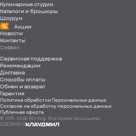
Кулинарные студии
Каталоги и брошюры
Шоурум
Акции
Новости
Контакты
Сервис
Сервисная поддержка
Рекомендации
ерите
Доставка
Способы оплаты
ород
Обмен и возврат
Гарантия
Политика обработки Персональных данных
Согласие на обработку персональных данных
Публичная оферта
© 2011-
2026
Körting. Все права защищены
Определить
СДЕЛАНО В
автоматически