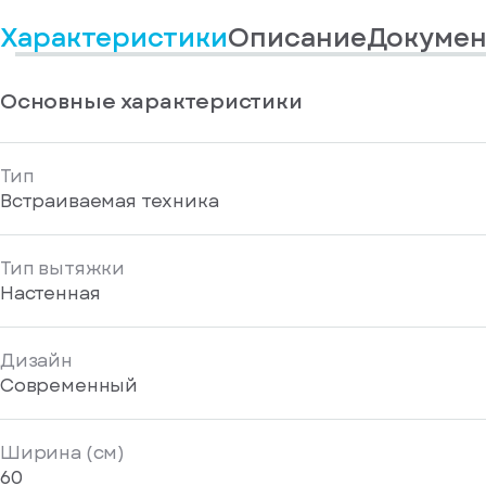
информационные
у
вас
материалы
Характеристики
Описание
Докумен
есть
Отправить
аккаунт
Основные характеристики
Тип
Встраиваемая техника
Тип вытяжки
Настенная
Дизайн
Современный
Ширина (см)
60