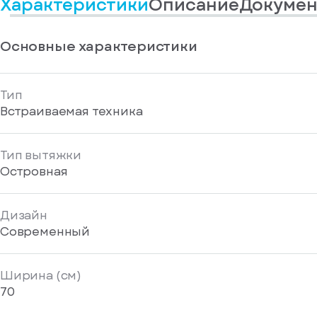
Характеристики
Описание
Докумен
информационные
у
вас
материалы
есть
Отправить
аккаунт
Основные характеристики
Тип
Встраиваемая техника
Тип вытяжки
Островная
Дизайн
Современный
Ширина (см)
70