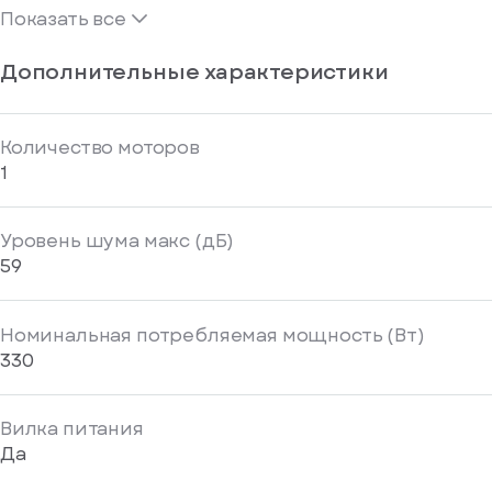
Показать все
Дополнительные характеристики
Количество моторов
1
писка
Уровень шума макс (дБ)
ступление
59
ажите
ail, на
Номинальная потребляемая мощность (Вт)
торый
330
ужно
равить
упить
омление
Вилка питания
1 клик
о
Да
уплении
ьте номер