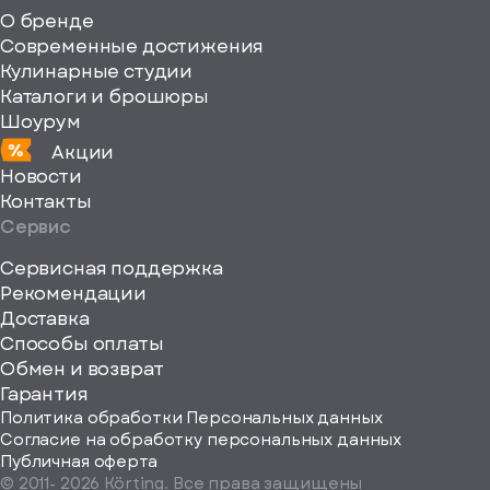
fill="none"
О бренде
xmlns="http://www
Современные достижения
Кулинарные студии
Каталоги и брошюры
Шоурум
Акции
Новости
Контакты
Сервис
Сервисная поддержка
Рекомендации
ерите
Доставка
Способы оплаты
ород
Обмен и возврат
Гарантия
Политика обработки Персональных данных
Согласие на обработку персональных данных
Публичная оферта
© 2011-
2026
Körting. Все права защищены