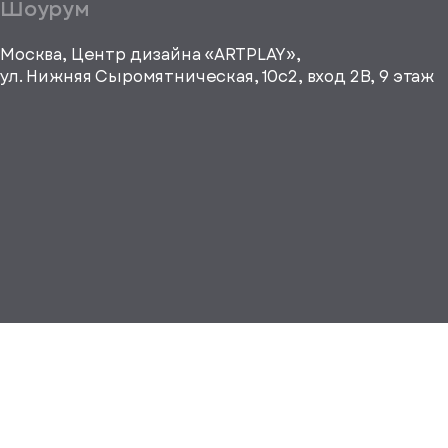
Шоурум
height="64"
viewBox="0
0 64
Москва, Центр дизайна «ARTPLAY»,
64"
ул. Нижняя Сыромятническая, 10с2, вход 2B, 9 этаж
fill="none"
xmlns="http://www.w3.org/2000/
е город