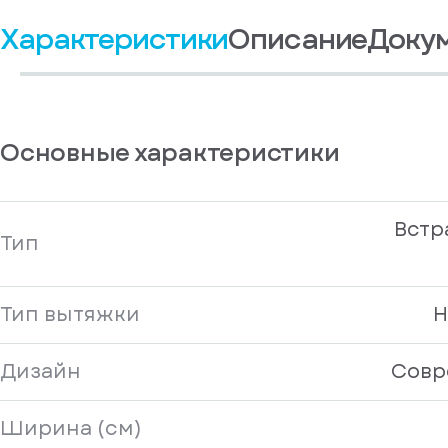
Войдите
получать
, если
Характеристики
Описание
Доку
рекламные и
у
информационные
вас
материалы
есть
Отправить
аккаунт
Основные характеристики
Встр
Тип
Тип вытяжки
Н
Дизайн
Совр
Ширина (см)