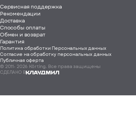
Сервисная поддержка
Рекомендации
ерите
Доставка
Способы оплаты
ород
Обмен и возврат
Гарантия
Политика обработки Персональных данных
Согласие на обработку персональных данных
Публичная оферта
© 2011-
2026
Körting. Все права защищены
Определить
СДЕЛАНО В
автоматически
Москва
Санкт-
Петербург
Екатеринбург
Краснодар
Нижний
Новгород