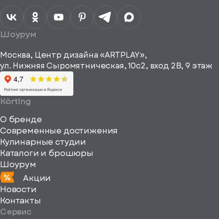
персональных
данных
Я согласен
получать
a="64"
Шоурум
рекламные и
height="64"
информационные
Москва, Центр дизайна «ARTPLAY»,
viewBox="0
материалы
ул. Нижняя Сыромятническая, 10с2, вход 2B, 9 этаж
одписаться
0
64
64"
Körting
fill="none"
О бренде
xmlns="http://www
Современные достижения
Кулинарные студии
Каталоги и брошюры
Шоурум
Акции
Новости
Контакты
Сервис