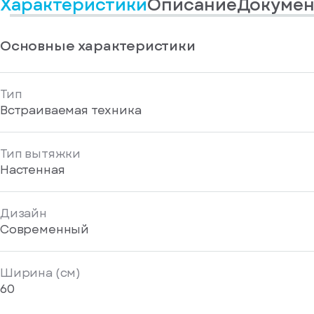
Характеристики
Описание
Докумен
информационные
у
вас
материалы
есть
Отправить
аккаунт
Основные характеристики
Тип
Встраиваемая техника
Тип вытяжки
Настенная
Дизайн
Современный
Ширина (см)
60