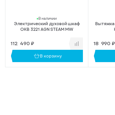
В наличии
Электрический духовой шкаф
Вытяжка
OKB 3221 AGN STEAM MW
112 490 ₽
18 990 ₽
В корзину
иска
упление
на который нужно
в 1 клик
ведомление о
ер телефона,
ии товара
яжется с вами
ния заказа.