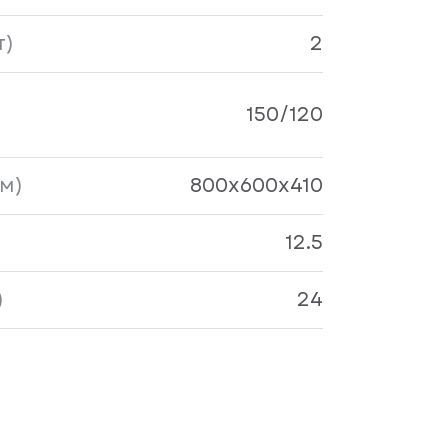
т)
2
150/120
м)
800x600x410
12.5
)
24