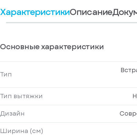
Войдите
получать
, если
Характеристики
Описание
Доку
рекламные и
у
информационные
вас
материалы
есть
Отправить
аккаунт
Основные характеристики
Встр
Тип
Тип вытяжки
Н
Дизайн
Совр
Ширина (см)