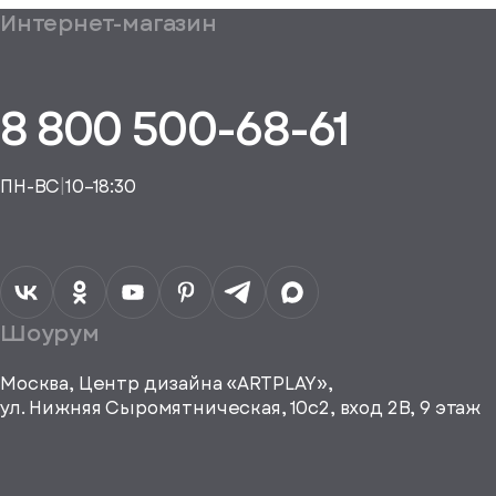
Ваш заказ
Интернет-магазин
бщим
 подборе аналога
ешно
уплении
ие на обработку
дан
ных
равить
8 800 500-68-61
, спасибо
ть рекламные и
, спасибо
материалы
исаться
ПН-ВС
|
10–18:30
a="64"
Шоурум
height="64"
viewBox="0
0 64
Москва, Центр дизайна «ARTPLAY»,
64"
ул. Нижняя Сыромятническая, 10с2, вход 2B, 9 этаж
fill="none"
xmlns="http://www.w3.org/2000/