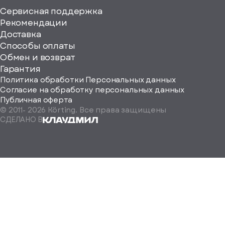
Сервисная поддержка
Рекомендации
ерите
Доставка
Способы оплаты
ород
Обмен и возврат
Гарантия
Политика обработки Персональных данных
Согласие на обработку персональных данных
Публичная оферта
© 2011-
2026
Körting. Все права защищены
Определить
СДЕЛАНО В
автоматически
Москва
Санкт-
Петербург
Екатеринбург
Краснодар
Нижний
Новгород