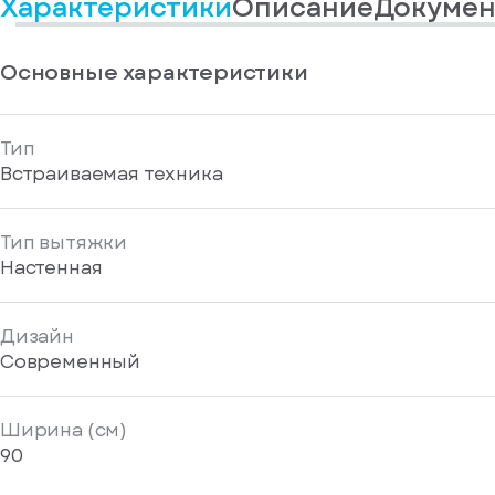
Характеристики
Описание
Докумен
информационные
у
вас
материалы
есть
Отправить
аккаунт
Основные характеристики
Тип
Встраиваемая техника
Тип вытяжки
Настенная
Дизайн
Современный
Ширина (см)
90