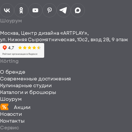
персональных
данных
Я согласен
получать
a="64"
Шоурум
рекламные и
height="64"
информационные
Москва, Центр дизайна «ARTPLAY»,
viewBox="0
материалы
ул. Нижняя Сыромятническая, 10с2, вход 2B, 9 этаж
одписаться
0
64
64"
Körting
fill="none"
О бренде
xmlns="http://www
Современные достижения
Кулинарные студии
Каталоги и брошюры
Шоурум
Акции
Новости
Контакты
Сервис