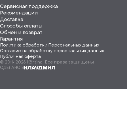
Сервисная поддержка
Рекомендации
ерите
Доставка
Способы оплаты
ород
Обмен и возврат
Гарантия
Политика обработки Персональных данных
Согласие на обработку персональных данных
Публичная оферта
© 2011-
2026
Körting. Все права защищены
Определить
СДЕЛАНО В
автоматически
Москва
Санкт-
Петербург
Екатеринбург
Краснодар
Нижний
Новгород