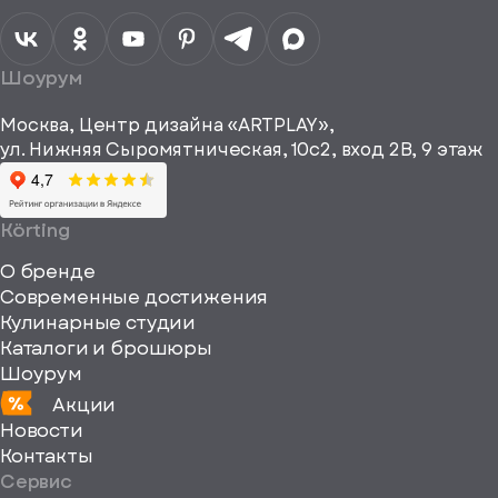
персональных
данных
Я согласен
получать
a="64"
Шоурум
рекламные и
height="64"
информационные
Москва, Центр дизайна «ARTPLAY»,
viewBox="0
материалы
ул. Нижняя Сыромятническая, 10с2, вход 2B, 9 этаж
одписаться
0
64
64"
Körting
fill="none"
О бренде
xmlns="http://www
Современные достижения
Кулинарные студии
Каталоги и брошюры
Шоурум
Акции
Новости
Контакты
Сервис