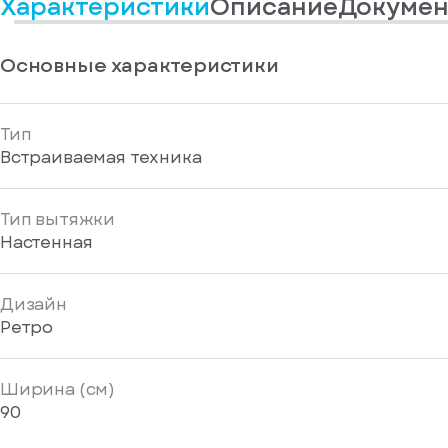
Характеристики
Описание
Докумен
информационные
у
вас
материалы
есть
Отправить
аккаунт
Основные характеристики
Тип
Встраиваемая техника
Тип вытяжки
Настенная
Дизайн
Ретро
Ширина (см)
90