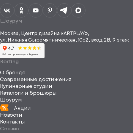
персональных
данных
Я согласен
получать
a="64"
Шоурум
рекламные и
height="64"
информационные
Москва, Центр дизайна «ARTPLAY»,
viewBox="0
материалы
ул. Нижняя Сыромятническая, 10с2, вход 2B, 9 этаж
одписаться
0
64
64"
Körting
fill="none"
О бренде
xmlns="http://www
Современные достижения
Кулинарные студии
Каталоги и брошюры
Шоурум
Акции
Новости
Контакты
Сервис