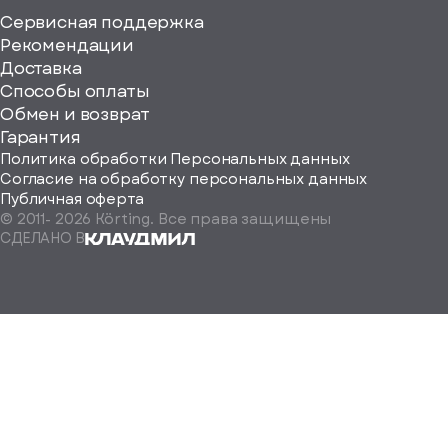
Сервисная поддержка
Рекомендации
ерите
Доставка
Способы оплаты
ород
Обмен и возврат
Гарантия
Политика обработки Персональных данных
Согласие на обработку персональных данных
Публичная оферта
© 2011-
2026
Körting. Все права защищены
Определить
СДЕЛАНО В
автоматически
Москва
Санкт-
Петербург
Екатеринбург
Краснодар
Нижний
Новгород