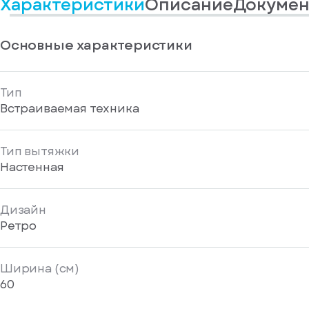
Характеристики
Описание
Докумен
информационные
у
вас
материалы
есть
Отправить
аккаунт
Основные характеристики
Тип
Встраиваемая техника
Тип вытяжки
Настенная
Дизайн
Ретро
Ширина (см)
60