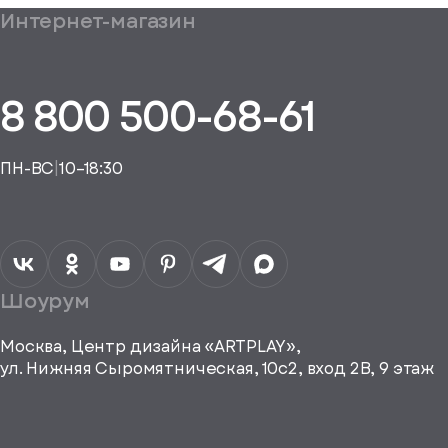
Ваш заказ
Интернет-магазин
бщим
 подборе аналога
ешно
уплении
ие на обработку
дан
ных
равить
8 800 500-68-61
, спасибо
ть рекламные и
, спасибо
материалы
исаться
ПН-ВС
|
10–18:30
a="64"
Шоурум
height="64"
viewBox="0
0 64
Москва, Центр дизайна «ARTPLAY»,
64"
ул. Нижняя Сыромятническая, 10с2, вход 2B, 9 этаж
fill="none"
xmlns="http://www.w3.org/2000/