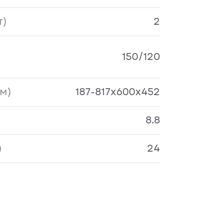
т)
2
150/120
м)
187-817x600x452
8.8
)
24