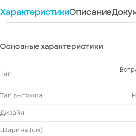
Войдите
получать
, если
Характеристики
Описание
Доку
рекламные и
у
информационные
вас
материалы
есть
Отправить
аккаунт
Основные характеристики
Встр
Тип
Тип вытяжки
Н
Дизайн
Ширина (см)