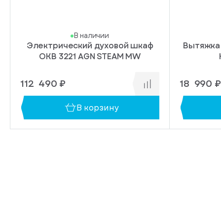
В наличии
Электрический духовой шкаф
Вытяжка
OKB 3221 AGN STEAM MW
112 490 ₽
18 990 ₽
В корзину
иска
упление
на который нужно
в 1 клик
ведомление о
ер телефона,
ии товара
яжется с вами
ния заказа.