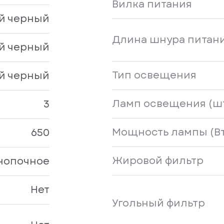
Вилка питания
й черный
Длина шнура питани
й черный
Тип освещения
й черный
Ламп освещения (ш
3
Мощность лампы (Вт
650
Жировой фильтр
нопочное
Нет
Угольный фильтр