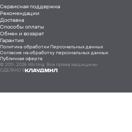
Сервисная поддержка
Рекомендации
ерите
Доставка
Способы оплаты
ород
Обмен и возврат
Гарантия
Политика обработки Персональных данных
Согласие на обработку персональных данных
Публичная оферта
© 2011-
2026
Körting. Все права защищены
Определить
СДЕЛАНО В
автоматически
Москва
Санкт-
Петербург
Екатеринбург
Краснодар
Нижний
Новгород