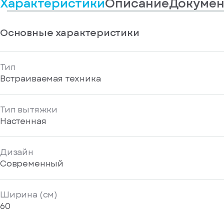
Характеристики
Описание
Докумен
информационные
у
вас
материалы
есть
Отправить
аккаунт
Основные характеристики
Тип
Встраиваемая техника
Тип вытяжки
Настенная
Дизайн
Современный
Ширина (см)
60