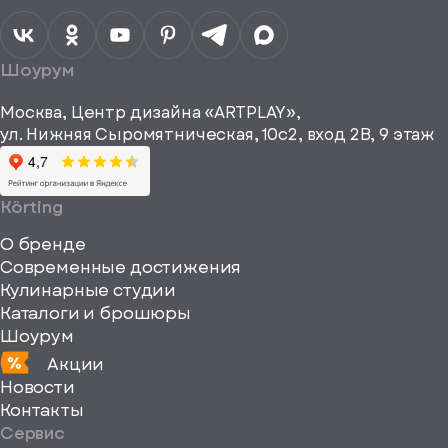
персональных
данных
Я согласен
получать
a="64"
Шоурум
рекламные и
height="64"
информационные
Москва, Центр дизайна «ARTPLAY»,
viewBox="0
материалы
ул. Нижняя Сыромятническая, 10с2, вход 2B, 9 этаж
одписаться
0
64
64"
Körting
fill="none"
О бренде
xmlns="http://www
Современные достижения
Кулинарные студии
Каталоги и брошюры
Шоурум
Акции
Новости
Контакты
Сервис