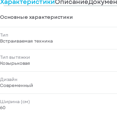
Характеристики
Описание
Докумен
у
информационные
вас
материалы
есть
Отправить
аккаунт
Основные характеристики
Тип
Встраиваемая техника
Тип вытяжки
Козырьковая
Дизайн
Современный
Ширина (см)
60