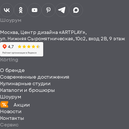
персональных
данных
Я согласен
получать
a="64"
Шоурум
рекламные и
height="64"
информационные
Москва, Центр дизайна «ARTPLAY»,
viewBox="0
материалы
ул. Нижняя Сыромятническая, 10с2, вход 2B, 9 этаж
одписаться
0
64
64"
Körting
fill="none"
О бренде
xmlns="http://www
Современные достижения
Кулинарные студии
Каталоги и брошюры
Шоурум
Акции
Новости
Контакты
Сервис