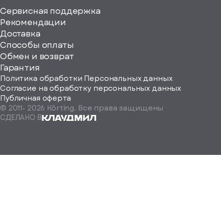
Сервисная поддержка
Рекомендации
ерите
Доставка
Способы оплаты
ород
Обмен и возврат
Гарантия
Политика обработки Персональных данных
Согласие на обработку персональных данных
Публичная оферта
© 2011-
2026
Körting. Все права защищены
Определить
СДЕЛАНО В
автоматически
Москва
Санкт-
Петербург
Екатеринбург
Краснодар
Нижний
Новгород