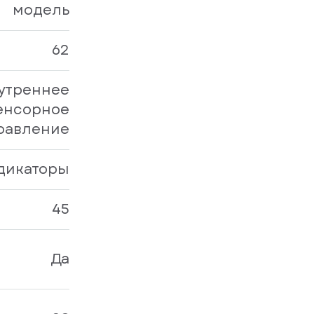
модель
62
утреннее
енсорное
равление
дикаторы
45
Да