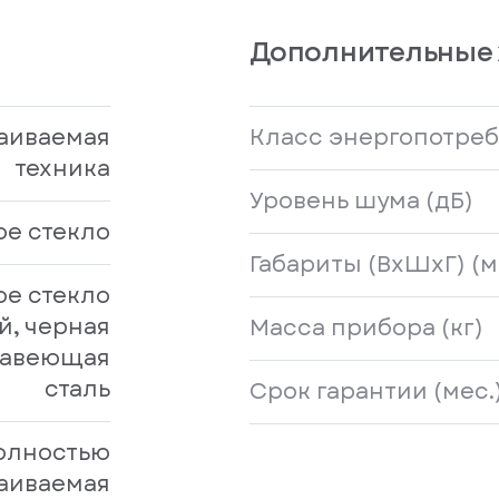
Дополнительные 
аиваемая
Класс энергопотре
техника
Уровень шума (дБ)
ое стекло
Габариты (ВxШхГ) (м
ое стекло
й, черная
Масса прибора (кг)
авеющая
сталь
Срок гарантии (мес.
олностью
аиваемая