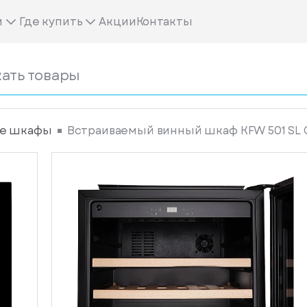
м
Где купить
Акции
Контакты
е шкафы
Встраиваемый винный шкаф KFW 501 SL