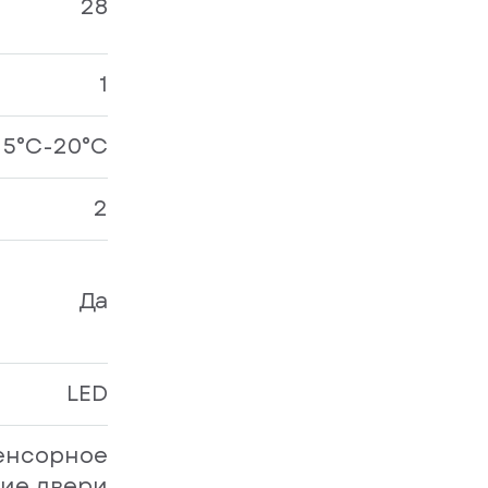
28
1
5°C-20°C
2
Да
LED
енсорное
ие двери