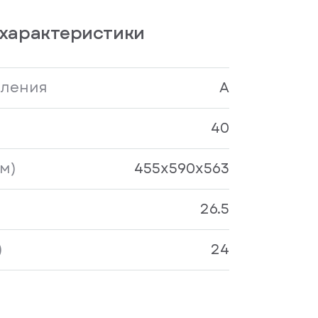
характеристики
бления
A
40
м)
455х590х563
26.5
)
24