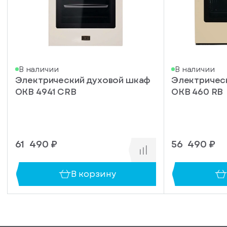
писка
В наличии
В наличии
Электрический духовой шкаф
Электричес
ступление
OKB 4941 CRB
OKB 460 RB
ажите
ail, на
торый
ужно
61 490 ₽
56 490 ₽
равить
упить
омление
1 клик
о
В корзину
уплении
ьте номер
овара
ефона,
енеджер
сибо!
ся с вами
Ваш
формления