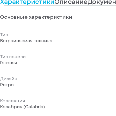
Характеристики
Описание
Докумен
информационные
у
вас
материалы
есть
Отправить
аккаунт
Основные характеристики
Тип
Встраиваемая техника
Тип панели
Газовая
Дизайн
Ретро
Коллекция
Калабрия (Calabria)