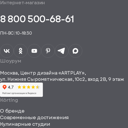
общим
Интернет-магазин
аказ
Получить
аказа.
туплении
E-mail*
пешно
помощь
8 800 500-68-61
Понятно,
в
здан
подборе
спасибо
Понятно,
аналога
Я даю своё
ПН-ВС
|
10–18:30
согласие на
Телефон*
Отправить
спасибо
обработку
персональных
данных
Я согласен
получать
a="64"
Шоурум
рекламные и
height="64"
информационные
Москва, Центр дизайна «ARTPLAY»,
viewBox="0
материалы
ул. Нижняя Сыромятническая, 10с2, вход 2B, 9 этаж
одписаться
0
64
64"
Körting
fill="none"
О бренде
xmlns="http://www
Современные достижения
Кулинарные студии