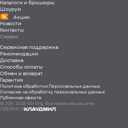
Каталоги и брошюры
Шоурум
Акции
Новости
Контакты
Сервис
Сервисная поддержка
Рекомендации
ерите
Доставка
Способы оплаты
ород
Обмен и возврат
Гарантия
Политика обработки Персональных данных
Согласие на обработку персональных данных
Публичная оферта
© 2011-
2026
Körting. Все права защищены
Определить
СДЕЛАНО В
автоматически
Москва