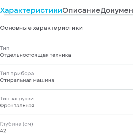
информационные
у
вас
материалы
Характеристики
Описание
Докумен
есть
Отправить
аккаунт
Основные характеристики
Тип
Отдельностоящая техника
Тип прибора
Стиральная машина
Тип загрузки
Фронтальная
Глубина (см)
42