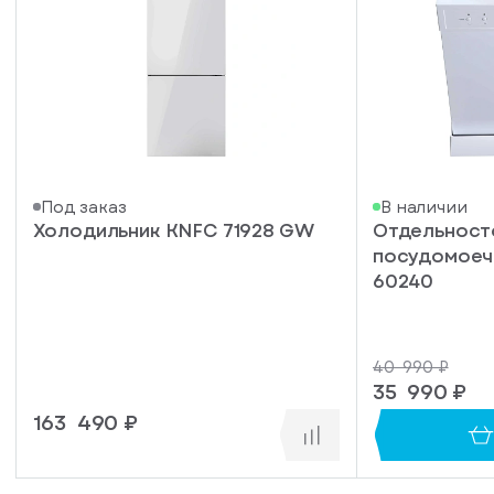
писка
Под заказ
В наличии
Холодильник KNFC 71928 GW
Отдельнос
ступление
посудомоеч
ажите
60240
ail, на
торый
ужно
40 990 ₽
равить
упить
35 990 ₽
омление
1 клик
о
163 490 ₽
уплении
ьте номер
овара
ефона,