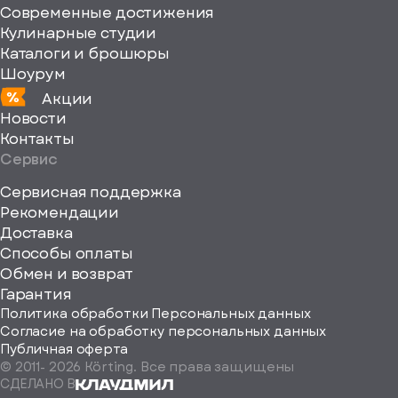
xmlns="http://www
Современные достижения
Кулинарные студии
Каталоги и брошюры
Шоурум
Акции
Новости
Контакты
Сервис
Сервисная поддержка
Рекомендации
ерите
Доставка
Способы оплаты
ород
Обмен и возврат
Гарантия
Политика обработки Персональных данных
Согласие на обработку персональных данных
Публичная оферта
© 2011-
2026
Körting. Все права защищены
Определить
СДЕЛАНО В