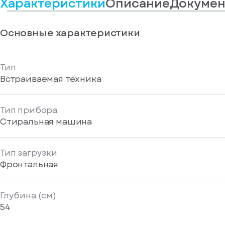
Характеристики
Описание
Докумен
информационные
у
вас
материалы
есть
Отправить
аккаунт
Основные характеристики
Тип
Встраиваемая техника
Тип прибора
Стиральная машина
Тип загрузки
Фронтальная
Глубина (см)
54