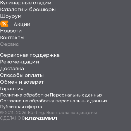
Кулинарные студии
Каталоги и брошюры
Шоурум
Акции
Новости
Контакты
Сервис
Сервисная поддержка
Рекомендации
ерите
Доставка
Способы оплаты
ород
Обмен и возврат
Гарантия
Политика обработки Персональных данных
Согласие на обработку персональных данных
Публичная оферта
© 2011-
2026
Körting. Все права защищены
Определить
СДЕЛАНО В
автоматически