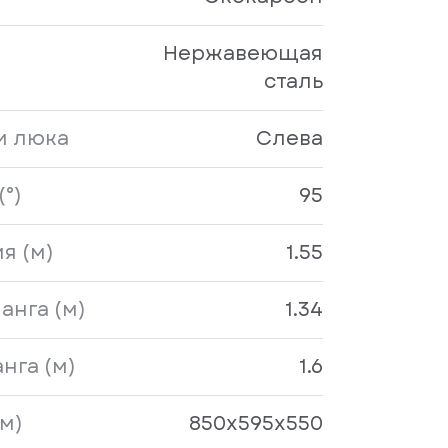
Нержавеющая
сталь
и люка
Слева
°)
95
я (м)
1.55
анга (м)
1.34
нга (м)
1.6
м)
850x595x550