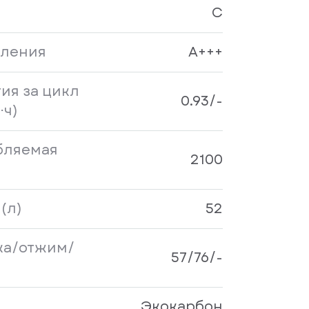
C
бления
A+++
ия за цикл
0.93/-
⋅ч)
бляемая
2100
(л)
52
ка/отжим/
57/76/-
Экокарбон