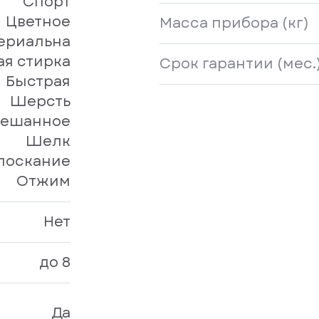
Спорт
Цветное
Масса прибора (кг)
ериальна
ая стирка
Срок гарантии (мес.
Быстрая
Шерсть
ешанное
Шелк
лоскание
Отжим
Нет
до 8
Да