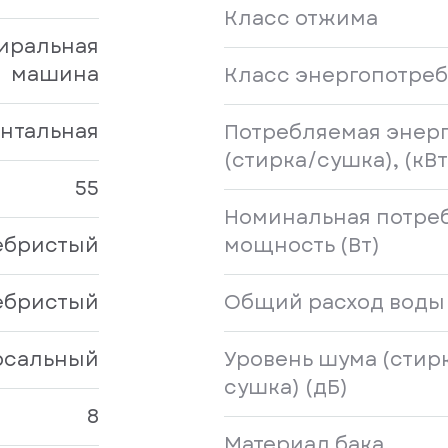
Класс отжима
иральная
машина
Класс энергопотре
нтальная
Потребляемая энерг
(стирка/сушка), (кВт
55
Номинальная потре
ебристый
мощность (Вт)
ебристый
Общий расход воды 
рсальный
Уровень шума (стир
сушка) (дБ)
8
Материал бака