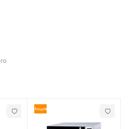
го
Акция