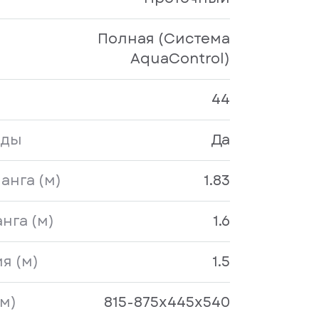
Полная (Система
AquaControl)
44
оды
Да
анга (м)
1.83
нга (м)
1.6
я (м)
1.5
м)
815-875x445х540