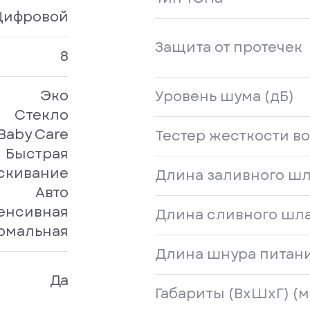
Цифровой
Защита от протечек
8
Эко
Уровень шума (дБ)
Стекло
Baby Care
Тестер жесткости в
Быстрая
скивание
Длина заливного шл
Авто
енсивная
Длина сливного шла
рмальная
Длина шнура питани
Да
Габариты (ВxШхГ) (м