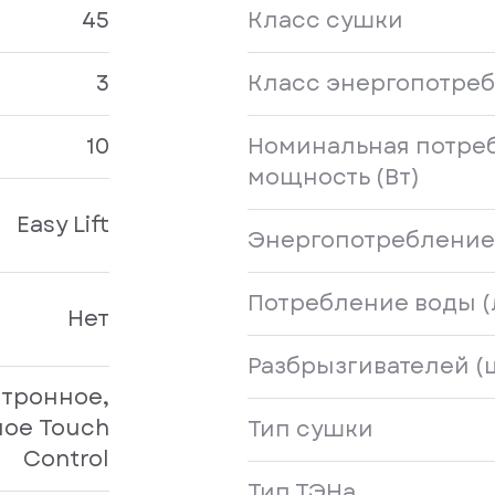
45
Класс сушки
3
Класс энергопотре
10
Номинальная потре
мощность (Вт)
Easy Lift
Энергопотребление 
Потребление воды (
Нет
Разбрызгивателей (
тронное,
ое Touch
Тип сушки
Control
Тип ТЭНа