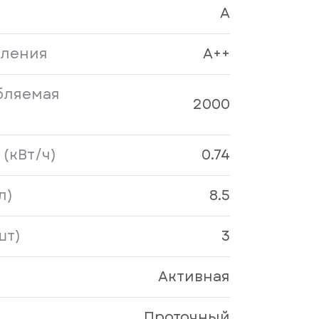
A
бления
A++
бляемая
2000
(кВт/ч)
0.74
л)
8.5
шт)
3
Активная
Проточный