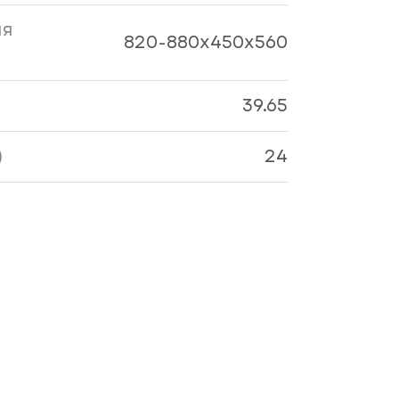
ия
820-880x450х560
39.65
)
24