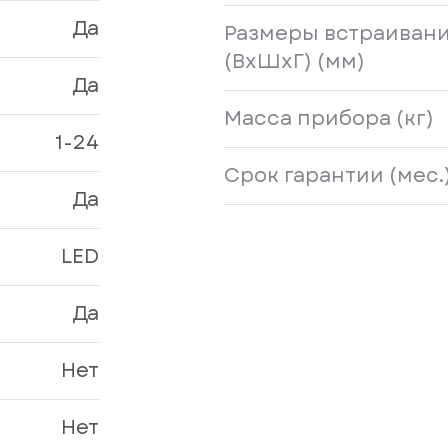
Да
Размеры встраиван
(ВxШхГ) (мм)
Да
Масса прибора (кг)
1-24
Срок гарантии (мес.
Да
LED
Да
Нет
Нет