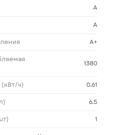
A
A
бления
A+
бляемая
1380
(кВт/ч)
0.61
л)
6.5
шт)
1