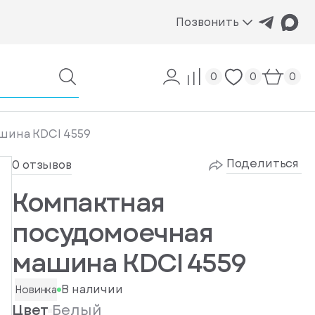
Позвонить
0
0
0
шина KDCI 4559
Поделиться
0 отзывов
Компактная
посудомоечная
машина KDCI 4559
В наличии
Новинка
Цвет
Белый