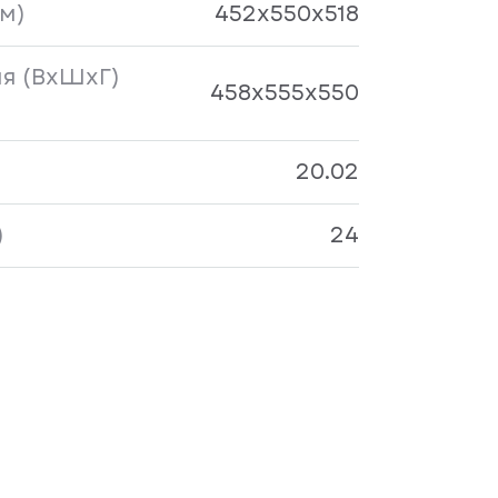
м)
452x550x518
я (ВxШхГ)
458x555x550
20.02
)
24