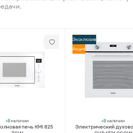
редачи.
Эксклюзив
Акция
В наличии
В наличии
олновая печь KMI 825
Электрический духов