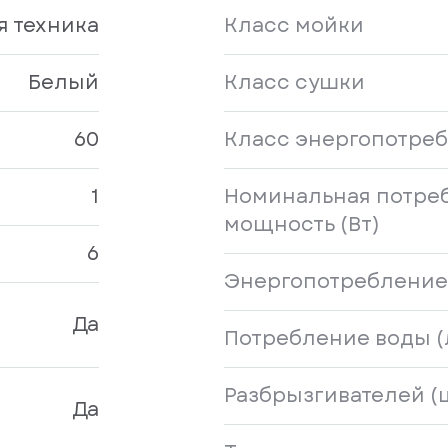
я техника
Класс мойки
Белый
Класс сушки
60
Класс энергопотре
1
Номинальная потре
мощность (Вт)
6
Энергопотребление 
Да
Потребление воды (
Разбрызгивателей (
Да