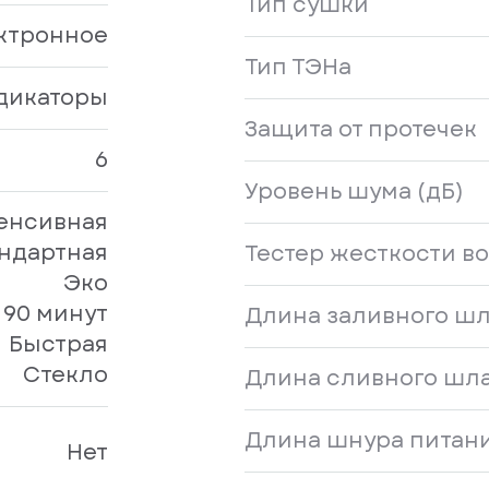
Тип сушки
ктронное
Тип ТЭНа
дикаторы
Защита от протечек
6
Уровень шума (дБ)
енсивная
ндартная
Тестер жесткости в
Эко
90 минут
Длина заливного шл
Быстрая
Стекло
Длина сливного шла
Длина шнура питани
Нет