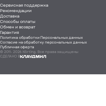
Сервисная поддержка
Рекомендации
ерите
Доставка
Способы оплаты
ород
Обмен и возврат
Гарантия
Политика обработки Персональных данных
Согласие на обработку персональных данных
Публичная оферта
© 2011-
2026
Körting. Все права защищены
Определить
СДЕЛАНО В
автоматически
Москва
Санкт-
Петербург
Екатеринбург
Краснодар
Нижний
Новгород