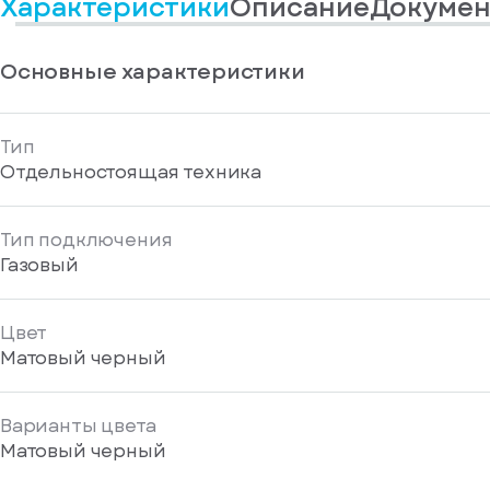
Характеристики
Описание
Докумен
информационные
у
вас
материалы
есть
Отправить
аккаунт
Основные характеристики
Тип
Отдельностоящая техника
Тип подключения
Газовый
Цвет
Матовый черный
Варианты цвета
Матовый черный