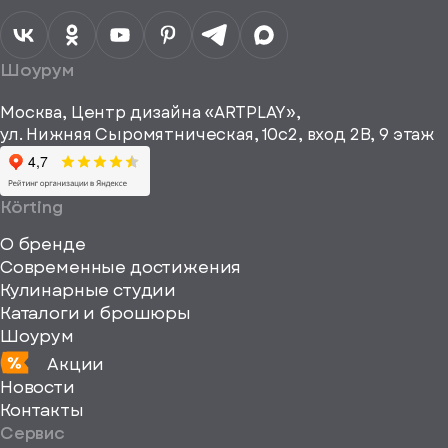
персональных
данных
Я согласен
получать
a="64"
Шоурум
рекламные и
height="64"
информационные
Москва, Центр дизайна «ARTPLAY»,
viewBox="0
материалы
ул. Нижняя Сыромятническая, 10с2, вход 2B, 9 этаж
одписаться
0
64
64"
Körting
fill="none"
О бренде
xmlns="http://www
Современные достижения
Кулинарные студии
Каталоги и брошюры
Шоурум
Акции
Новости
Контакты
Сервис