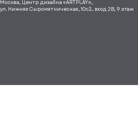
Москва, Центр дизайна «ARTPLAY»,
64"
ул. Нижняя Сыромятническая, 10с2, вход 2B, 9 этаж
fill="none"
xmlns="http://www.w3.org/2000/
е город