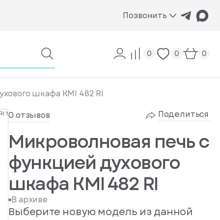
Позвонить
0
0
0
хового шкафа KMI 482 RI
Поделиться
0 отзывов
Микроволновая печь с
функцией духового
шкафа KMI 482 RI
В архиве
Выберите новую модель из данной