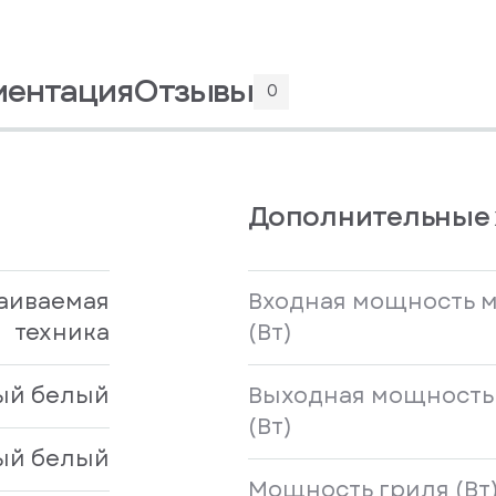
ментация
Отзывы
0
Дополнительные 
аиваемая
Входная мощность 
техника
(Вт)
ый белый
Выходная мощность
(Вт)
ый белый
Мощность гриля (Вт