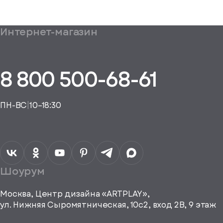
яжется с вами
ния заказа.
Ваш заказ
Интернет-магазин
бщим
 подборе аналога
ешно
уплении
ие на обработку
дан
ных
равить
8 800 500-68-61
, спасибо
ть рекламные и
, спасибо
материалы
исаться
ПН-ВС
|
10–18:30
a="64"
Шоурум
height="64"
viewBox="0
0 64
Москва, Центр дизайна «ARTPLAY»,
64"
ул. Нижняя Сыромятническая, 10с2, вход 2B, 9 этаж
fill="none"
xmlns="http://www.w3.org/2000/