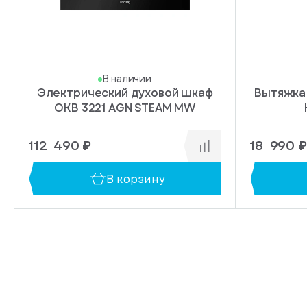
В наличии
Электрический духовой шкаф
Вытяжка
OKB 3221 AGN STEAM MW
112 490 ₽
18 990 ₽
В корзину
иска
упление
на который нужно
в 1 клик
ведомление о
ер телефона,
ии товара