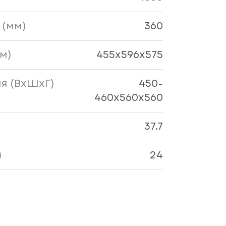
 (мм)
360
м)
455x596x575
я (ВхШхГ)
450-
460x560x560
37.7
)
24