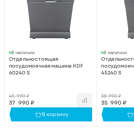
писка
В наличии
В наличии
Отдельностоящая
Отдельнос
ступление
посудомоечная машина KDF
посудомоеч
ажите
60240 S
45240 S
ail, на
торый
ужно
45 990 ₽
38 990 ₽
равить
упить
37 990 ₽
35 990 ₽
омление
1 клик
о
В корзину
уплении
ьте номер
овара
ефона,
енеджер
сибо!