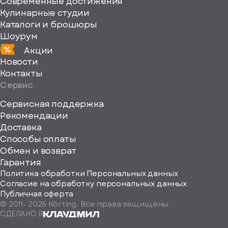
Современные достижения
Кулинарные студии
Каталоги и брошюры
Шоурум
Акции
Новости
Контакты
Сервис
Сервисная поддержка
Рекомендации
ерите
Доставка
Способы оплаты
ород
Обмен и возврат
Гарантия
Политика обработки Персональных данных
Согласие на обработку персональных данных
Публичная оферта
© 2011-
2026
Körting. Все права защищены
Определить
СДЕЛАНО В
автоматически