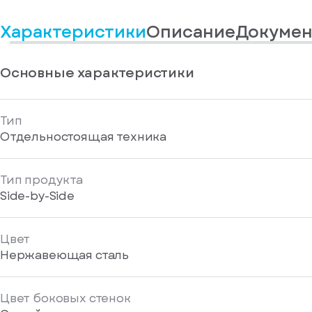
информационные
у
вас
материалы
Характеристики
Описание
Докумен
есть
Отправить
аккаунт
Основные характеристики
Тип
Отдельностоящая техника
Тип продукта
Side-by-Side
Цвет
Нержавеющая сталь
Цвет боковых стенок